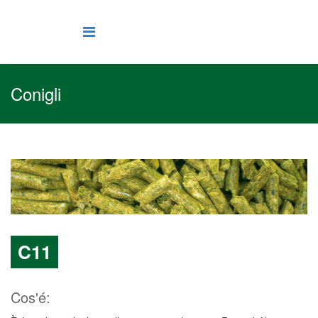
Conigli
C11
Cos'é: