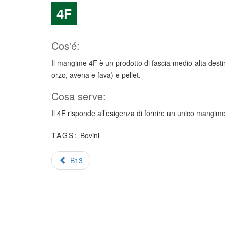
4F
Cos'é:
Il mangime 4F è un prodotto di fascia medio-alta destin
orzo, avena e fava) e pellet.
Cosa serve:
Il 4F risponde all’esigenza di fornire un unico mangime p
TAGS:
Bovini
B13