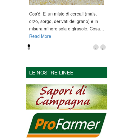
Cos'é: E' un misto di cereali (mais,
orzo, sorgo, derivati del grano) e in
misura minore soia e girasole. Cosa
…
Read More
‹
›
LE NOSTRE LINEE